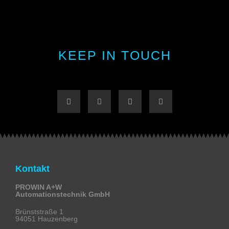
KEEP IN TOUCH
Kontakt
PROWIN A+W
Automationstechnik GmbH
Brünststraße 1
94051 Hauzenberg